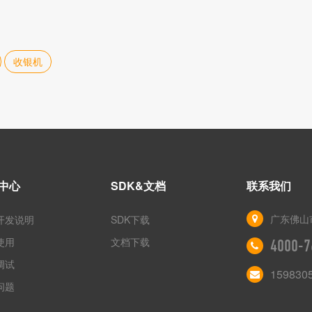
收银机
中心
SDK&文档
联系我们
广东佛山
开发说明
SDK下载
使用
文档下载
4000-7
调试
159830
问题