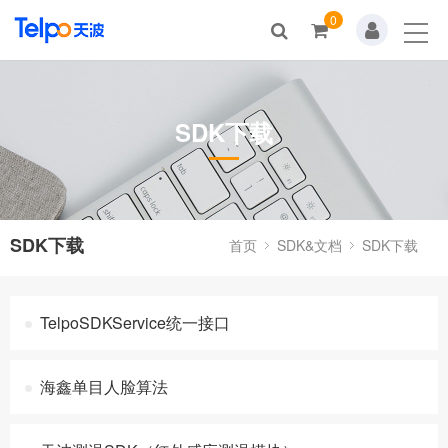
0
首页
视频展示
SDK下载
解决方案
帮助中心
SDK&文档
SDK下载
首页
SDK&文档
SDK下载
关于我们
TelpoSDKService统一接口
问答中心
海鑫单目人脸算法