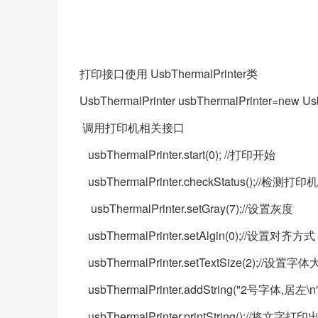
打印接口使用 UsbThermalPrinter类
UsbThermalPrinter usbThermalPrinter=new Usb
调用打印机相关接口
usbThermalPrinter.start(0); //打印开始
usbThermalPrinter.checkStatus();//检测打
usbThermalPrinter.setGray(7);//设置灰度
usbThermalPrinter.setAlgin(0);//设置
usbThermalPrinter.setTextSize(2);//设置字
usbThermalPrinter.addString("2号字体,
usbThermalPrinter.printString();//将文字打