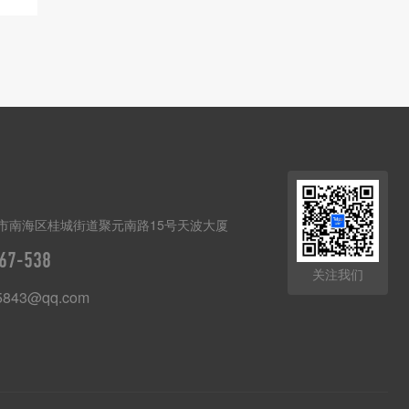
市南海区桂城街道聚元南路15号天波大厦
67-538
关注我们
5843@qq.com