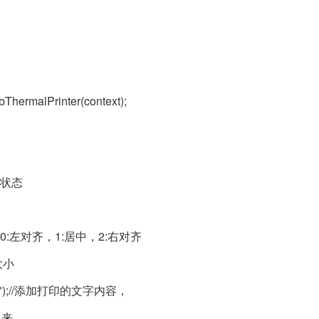
ThermalPrinter(context);
印机状态
对齐方式 0:左对齐，1:居中，2:右对齐
体大小
居左\n");//添加打印的文字内容，
印出来