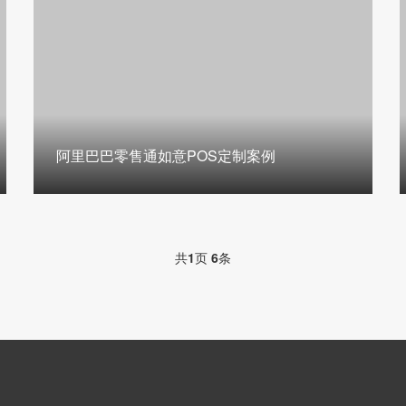
阿里巴巴零售通如意POS定制案例
共
1
页
6
条