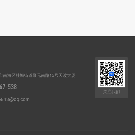
市南海区桂城街道聚元南路15号天波大厦
67-538
关注我们
5843@qq.com